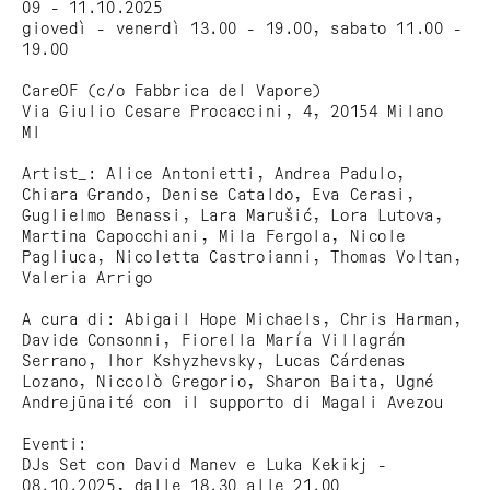
09 - 11.10.2025
giovedì - venerdì 13.00 - 19.00, sabato 11.00 -
19.00
CareOF (c/o Fabbrica del Vapore)
Via Giulio Cesare Procaccini, 4, 20154 Milano
MI
Artist_: Alice Antonietti, Andrea Padulo,
Chiara Grando, Denise Cataldo, Eva Cerasi,
Guglielmo Benassi, Lara Marušić, Lora Lutova,
Martina Capocchiani, Mila Fergola, Nicole
Pagliuca, Nicoletta Castroianni, Thomas Voltan,
Valeria Arrigo
A cura di: Abigail Hope Michaels, Chris Harman,
Davide Consonni, Fiorella María Villagrán
Serrano, Ihor Kshyzhevsky, Lucas Cárdenas
Lozano, Niccolò Gregorio, Sharon Baita, Ugné
Andrejūnaité con il supporto di Magali Avezou
Eventi:
DJs Set con David Manev e Luka Kekikj -
08.10.2025, dalle 18.30 alle 21.00