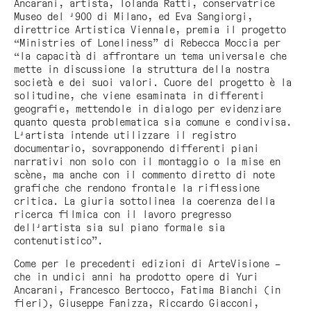
Ancarani, artista, Iolanda Ratti, conservatrice
Museo del '900 di Milano, ed Eva Sangiorgi,
direttrice Artistica Viennale, premia il progetto
“Ministries of Loneliness” di Rebecca Moccia per
“la capacità di affrontare un tema universale che
mette in discussione la struttura della nostra
società e dei suoi valori. Cuore del progetto è la
solitudine, che viene esaminata in differenti
geografie, mettendole in dialogo per evidenziare
quanto questa problematica sia comune e condivisa.
L'artista intende utilizzare il registro
documentario, sovrapponendo differenti piani
narrativi non solo con il montaggio o la mise en
scène, ma anche con il commento diretto di note
grafiche che rendono frontale la riflessione
critica. La giuria sottolinea la coerenza della
ricerca filmica con il lavoro pregresso
dell'artista sia sul piano formale sia
contenutistico”.
Come per le precedenti edizioni di ArteVisione –
che in undici anni ha prodotto opere di Yuri
Ancarani, Francesco Bertocco, Fatima Bianchi (in
fieri), Giuseppe Fanizza, Riccardo Giacconi,