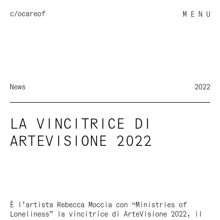
c/o
careof
M E N U
News
2022
LA VINCITRICE DI
ARTEVISIONE 2022
È l’artista Rebecca Moccia con “Ministries of
Loneliness” la vincitrice di ArteVisione 2022, il