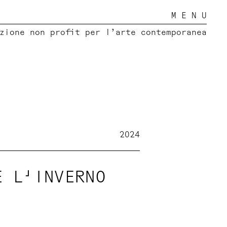
M E N U
zione non profit per l’arte contemporanea
2024
E L'INVERNO