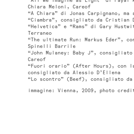
“All We Imagine as Light” di Payal 
Chiara Meloni, Careof
“A Chiara” di Jonas Carpignano, ma 
“Ciambra”, consigliato da Cristian 
“Helvetica” e “Rams” di Gary Hustwi
Terraneo
“The ultimate Run: Markus Eder”, co
Spinelli Barrile
“John Mulaney: Baby J”, consigliato
Careof
“Fuori orario” (After Hours), con l
consigliato da Alessio D’Ellena
“Lo scontro” (Beef), consigliato da
immagine: Vienna, 2009, photo credi