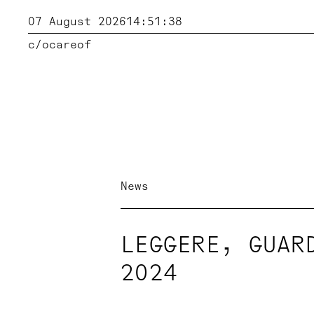
07 August 2026
14:51:39
c/o
careof
News
LEGGERE, GUAR
2024