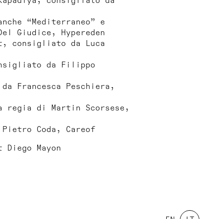
Kapadiya, consigliato da
anche “Mediterraneo” e
Del Giudice, Hypereden
t, consigliato da Luca
nsigliato da Filippo
 da Francesca Peschiera,
a regia di Martin Scorsese,
 Pietro Coda, Careof
t Diego Mayon