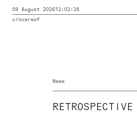
09 August 2026
12:02:26
c/o
careof
News
RETROSPECTIVE