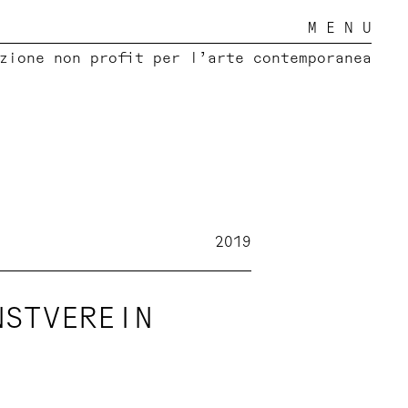
M E N U
zione non profit per l’arte contemporanea
2019
NSTVEREIN