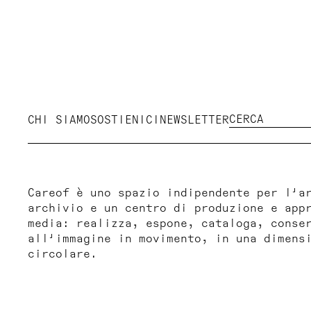
CHI SIAMO
SOSTIENICI
NEWSLETTER
Careof è uno spazio indipendente per l'a
archivio e un centro di produzione e app
media: realizza, espone, cataloga, conse
all'immagine in movimento, in una dimens
circolare.