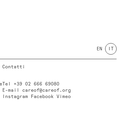
EN
IT
Contatti
e
Tel +39 02 666 69080
E-mail
careof@careof.org
Instagram
Facebook
Vimeo