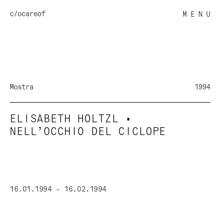
c/o
careof
M E N U
Mostra
1994
ELISABETH HOLTZL •
NELL’OCCHIO DEL CICLOPE
16.01.1994 - 16.02.1994