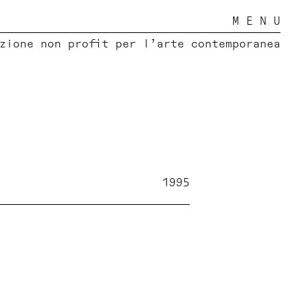
M E N U
zione non profit per l’arte contemporanea
1995