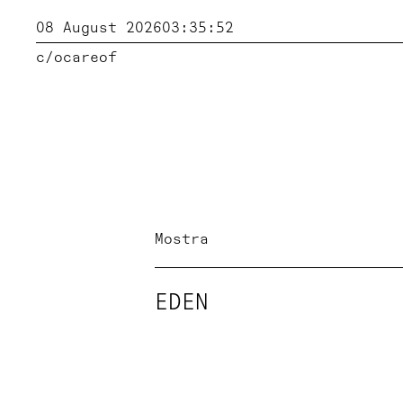
08 August 2026
03:35:52
c/o
careof
Mostra
EDEN