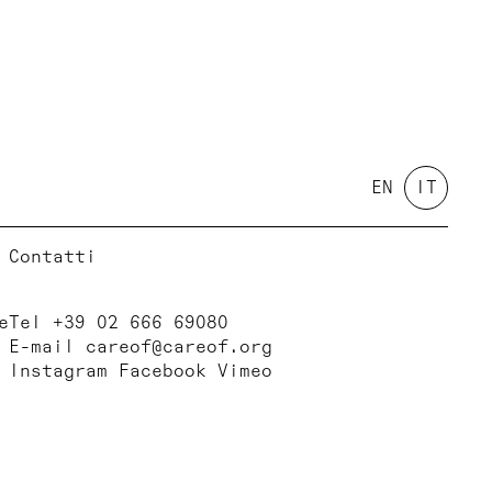
EN
IT
Contatti
e
Tel +39 02 666 69080
E-mail
careof@careof.org
Instagram
Facebook
Vimeo