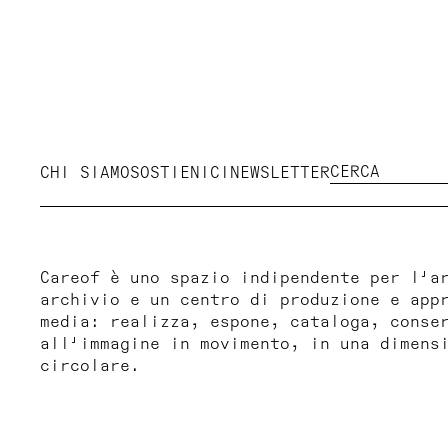
CHI SIAMO
SOSTIENICI
NEWSLETTER
Careof è uno spazio indipendente per l'a
archivio e un centro di produzione e app
media: realizza, espone, cataloga, conse
all'immagine in movimento, in una dimens
circolare.