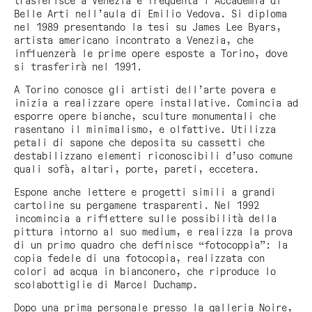
trasferisce a Venezia e frequenta l’Accademia di
Belle Arti nell’aula di Emilio Vedova. Si diploma
nel 1989 presentando la tesi su James Lee Byars,
artista americano incontrato a Venezia, che
influenzerà le prime opere esposte a Torino, dove
si trasferirà nel 1991.
A Torino conosce gli artisti dell’arte povera e
inizia a realizzare opere installative. Comincia ad
esporre opere bianche, sculture monumentali che
rasentano il minimalismo, e olfattive. Utilizza
petali di sapone che deposita su cassetti che
destabilizzano elementi riconoscibili d’uso comune
quali sofà, altari, porte, pareti, eccetera.
Espone anche lettere e progetti simili a grandi
cartoline su pergamene trasparenti. Nel 1992
incomincia a riflettere sulle possibilità della
pittura intorno al suo medium, e realizza la prova
di un primo quadro che definisce “fotocoppia”: la
copia fedele di una fotocopia, realizzata con
colori ad acqua in bianconero, che riproduce lo
scolabottiglie di Marcel Duchamp.
Dopo una prima personale presso la galleria Noire,