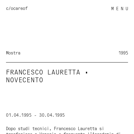
c/o
careof
M E N U
Mostra
1995
FRANCESCO LAURETTA •
NOVECENTO
01.04.1995 - 30.04.1995
Dopo studi tecnici, Francesco Lauretta si