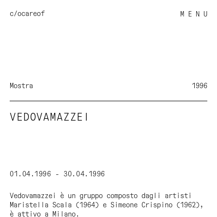
c/o
careof
M E N U
Mostra
1996
VEDOVAMAZZEI
01.04.1996 - 30.04.1996
Vedovamazzei è un gruppo composto dagli artisti
Maristella Scala (1964) e Simeone Crispino (1962),
è attivo a Milano.