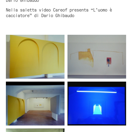
Dario Ghibaudo
Nella saletta video Careof presenta “
L
’
uomo è
cacciatore
” di Dario Ghibaudo