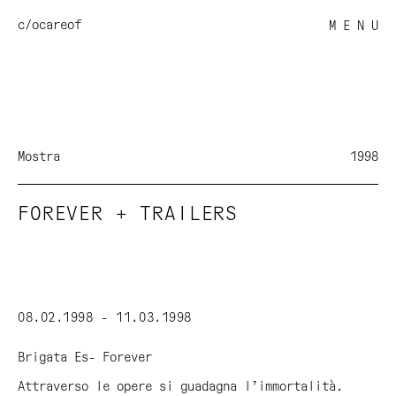
c/o
careof
M E N U
Mostra
1998
FOREVER + TRAILERS
08.02.1998 - 11.03.1998
Brigata Es-
Forever
Attraverso le opere si guadagna l’immortalità.