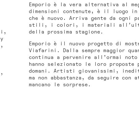
Emporio
è la vera alternativa al me
a
dimensioni contenute, è il luogo in
che è nuovo. Arriva gente da ogni p
stili, i colori, i materiali all’ul
ni,
della prossima stagione.
hy
Emporio
è il nuovo progetto di most
i,
Viafarini. Dalla sempre maggior qua
continua a pervenire all’ormai noto
hanno selezionato le loro proposte 
domani. Artisti giovanissimi, inedi
i,
ma non abbastanza, da seguire con a
,
mancano le sorprese.