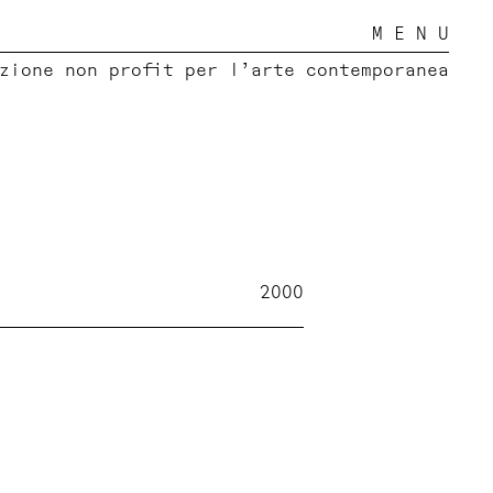
M E N U
zione non profit per l’arte contemporanea
2000