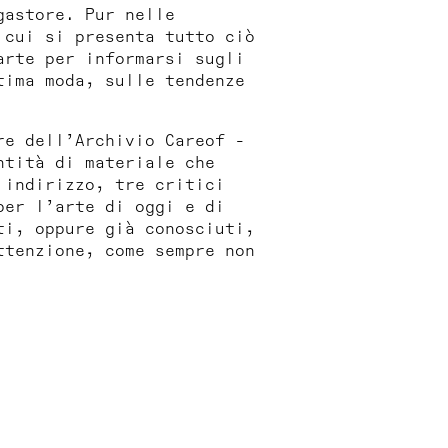
gastore. Pur nelle
 cui si presenta tutto ciò
arte per informarsi sugli
tima moda, sulle tendenze
re dell’Archivio Careof -
ntità di materiale che
 indirizzo, tre critici
per l’arte di oggi e di
ti, oppure già conosciuti,
ttenzione, come sempre non