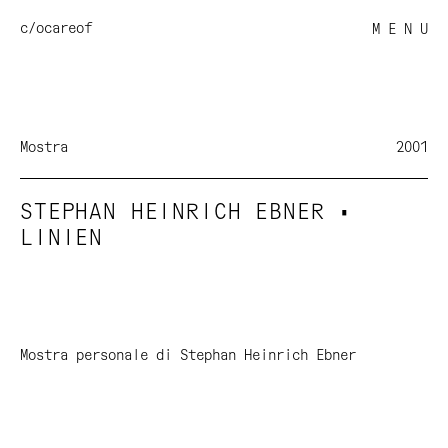
c/o
careof
M E N U
Mostra
2001
STEPHAN HEINRICH EBNER •
LINIEN
Mostra personale di Stephan Heinrich Ebner