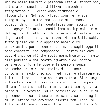
Marina Ballo Charmet è psicoanalista di formazione,
artista per passione. Utilizza la macchina
fotografica e il video come strumento di
ricognizione. Nei suoi video, come nelle sue
fotografie, si alternano sagome di persone o
oggetti di difficile identificazione, scorci di
una topografia urbana quotidiana ma imprecisata e
dettagli architettonici di interni o di esterni. Ma
degli ambienti in cui si muove, Marina Ballo schiva
tutto quello che può apparire anomalo ed
eccezionale, per concentrarsi invece sugli oggetti
poco connotati che compongono il nostro ambiente
quotidiano, su ciò che resta normalmente confinato
alla periferia del nostro sguardo e del nostro
pensiero. Sfiora le cose e le persone senza
pretendere di circoscriverle, di delinearne i
contorni in modo preciso. Predilige le sfumature ed
i limiti incerti a ciò che è ostentato. Si dilunga
sul modo in cui la luce si insinua tra le imposte
di una finestra, nella trama di un tessuto, sulla
piega di un vestito, sulla porosità della pelle di
qualcuno con cui stiamo conversando, sui dettagli
di un interno che dovrebbe esserci familiare: su
tutte quelle cose sempre viste la cui esistenza è