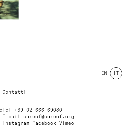
EN
IT
Contatti
e
Tel +39 02 666 69080
E-mail
careof@careof.org
Instagram
Facebook
Vimeo