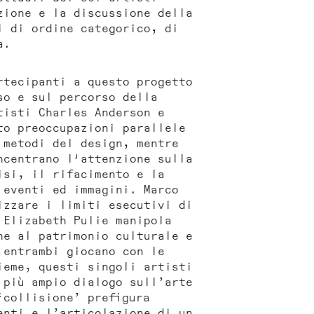
zione e la discussione della
i di ordine categorico, di
à.
rtecipanti a questo progetto
so e sul percorso della
tisti Charles Anderson e
to preoccupazioni parallele
 metodi del design, mentre
ncentrano l'attenzione sulla
isi, il rifacimento e la
 eventi ed immagini. Marco
izzare i limiti esecutivi di
 Elizabeth Pulie manipola
ne al patrimonio culturale e
 entrambi giocano con le
ieme, questi singoli artisti
 più ampio dialogo sull’arte
‘collisione’ prefigura
enti e l’articolazione di un