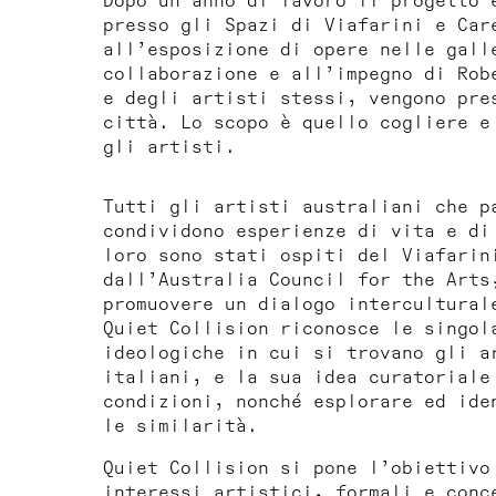
Dopo un anno di lavoro il progetto 
presso gli Spazi di Viafarini e Car
all’esposizione di opere nelle gall
collaborazione e all’impegno di Rob
e degli artisti stessi, vengono pre
città. Lo scopo è quello cogliere e
gli artisti.
Tutti gli artisti australiani che 
condividono esperienze di vita e di
loro sono stati ospiti del Viafarin
dall’Australia Council for the Arts
promuovere un dialogo intercultural
Quiet Collision
riconosce le singola
ideologiche in cui si trovano gli a
italiani, e la sua idea curatoriale
condizioni, nonché esplorare ed ide
le similarità.
Quiet Collision
si pone l’obiettivo 
interessi artistici, formali e conc