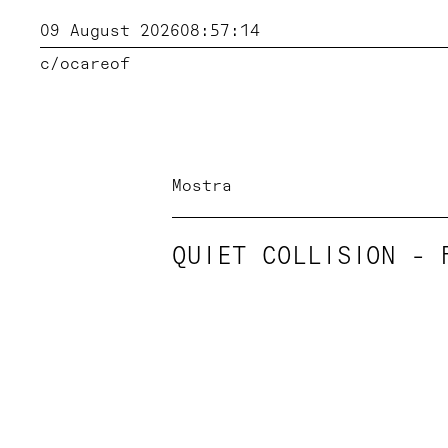
09 August 2026
08:57:15
c/o
careof
Mostra
QUIET COLLISION - 