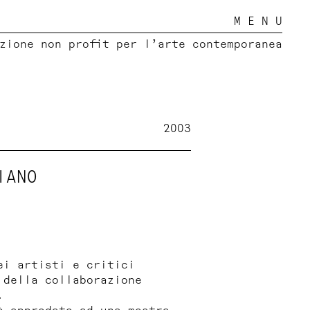
M E N U
zione non profit per l’arte contemporanea
2003
IANO
ei artisti e critici
 della collaborazione
.