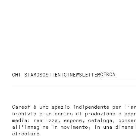
CHI SIAMO
SOSTIENICI
NEWSLETTER
Careof è uno spazio indipendente per l'a
archivio e un centro di produzione e app
media: realizza, espone, cataloga, conse
all'immagine in movimento, in una dimens
circolare.