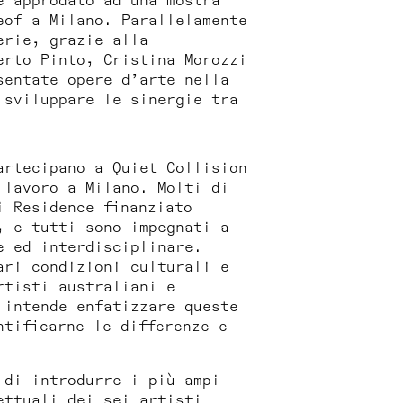
è approdato ad una mostra
eof a Milano. Parallelamente
erie, grazie alla
erto Pinto, Cristina Morozzi
sentate opere d’arte nella
 sviluppare le sinergie tra
partecipano a
Quiet Collision
 lavoro a Milano. Molti di
i Residence finanziato
, e tutti sono impegnati a
e ed interdisciplinare.
ri condizioni culturali e
rtisti australiani e
 intende enfatizzare queste
ntificarne le differenze e
di introdurre i più ampi
ettuali dei sei artisti