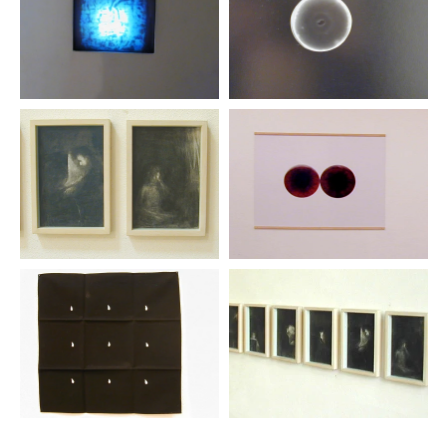
dell’Ombra
, Ateneo di Scienze Lettere e Arti di
Bergamo, 2000;
In Quota
, Passo della Manina
Vilminore di Scalve, 2003.
Nel 2003 ha realizzato la personale
-: )
, ARS
Immagini e Testi (Bergamo) e nel 2004 è stato
invitato con un progetto di affissione pubblica
all’iniziativa
Talk to the City
(a cura di Careof).
Collabora con il Teatro dell’Elfo di Milano per
creazione di ‘sculture di scena’ per La Tempesta
(regia di Ferdinando Bruni e Francesco Frongia, in
sena da aprile 2005). Dal 2004 collabora con la
designer Betony Vernon al progetto
Paradise Found
.
Una sua mostra personale è prevista al Salon
Paradise Found di Parigi nella primavera 2005).