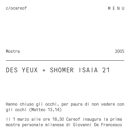
c/o
careof
M E N U
Mostra
2005
DES YEUX + SHOMER ISAIA 21
Hanno chiuso gli occhi, per paura di non vedere con
gli occhi
(Matteo 13,14)
Il 1 marzo alle ore 18,30 Careof inaugura la prima
mostra personale milanese di Giovanni De Francesco