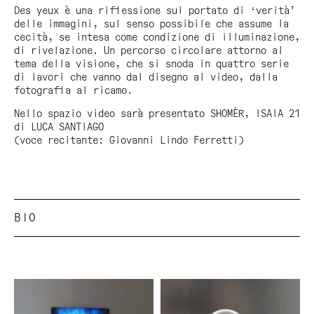
Des yeux
è una riflessione sul portato di ‘verità’
delle immagini, sul senso possibile che assume la
cecità, se intesa come condizione di illuminazione,
di rivelazione. Un percorso circolare attorno al
tema della visione, che si snoda in quattro serie
di lavori che vanno dal disegno al video, dalla
fotografia al ricamo.
Nello spazio video sarà presentato SHOMÈR, ISAIA 21
di LUCA SANTIAGO
(voce recitante: Giovanni Lindo Ferretti)
BIO
Giovanni De Francesco è nato a Bergamo nel 1976.
Vive e lavora a Milano. Con lo pseudonimo
SUB ha partecipato a:
Ultime Notizie
, Galleria
d’Arte Moderna e Contemporanea di Bergamo, 1997 (a
cura di A. Daneri e E. De Pascale);
Giramondo
,
Galleria Luisa delle Piane (1998);
Elogio