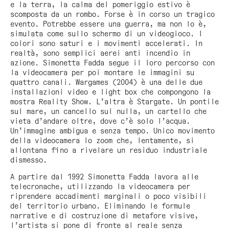
e la terra, la calma del pomeriggio estivo è
scomposta da un rombo. Forse è in corso un tragico
evento. Potrebbe essere una guerra, ma non lo è,
simulata come sullo schermo di un videogioco. I
colori sono saturi e i movimenti accelerati. In
realtà, sono semplici aerei anti incendio in
azione. Simonetta Fadda segue il loro percorso con
la videocamera per poi montare le immagini su
quattro canali.
Wargames
(2004) è una delle due
installazioni video e light box che compongono la
mostra
Reality Show
. L’altra è
Stargate. Un pontile
sul mare
, un cancello sul nulla, un cartello che
vieta d’andare oltre, dove c’è solo l’acqua.
Un’immagine ambigua e senza tempo. Unico movimento
della videocamera lo zoom che, lentamente, si
allontana fino a rivelare un residuo industriale
dismesso.
A partire dal 1992 Simonetta Fadda lavora alle
telecronache, utilizzando la videocamera per
riprendere accadimenti marginali o poco visibili
del territorio urbano. Eliminando le formule
narrative e di costruzione di metafore visive,
l’artista si pone di fronte al reale senza