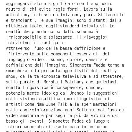
aggiungervi alcun significato con l’approccio
neutro di chi evita regie forti. Lavora sulla
«diretta», in bassa definizione, però. Sfilacciate
e tremolanti, le sue immagini sono distanti dalla
nitidezza lucida degli standard televisivi. La
realtà che prende corpo dallo schermo è
irriconoscibile e spiazzante. Il «lavaggio»
televisivo la trasfigura.
Attraverso l’uso della bassa definizione e
l’intervento sulle componenti essenziali del
linguaggio video – suono, colore, densità e
definizione dell’immagine, Simonetta Fadda torna a
smascherare la presunta oggettività del reality
show, della telecronaca televisiva e ad attestare,
sulle parole di Marshall McLuhan, che qualsiasi
scelta linguistica è consapevole, dunque,
potenzialmente ideologica. Unendo le suggestioni
della visione analitica e metalinguistica di
artisti come Nam June Paik alle sperimentazioni
della controinformazione anni Settanta nell’uso del
video amatoriale per seguire più da vicino e dal
basso gli eventi, Simonetta Fadda dà luogo a
telecronache che si trasformano in un corpo