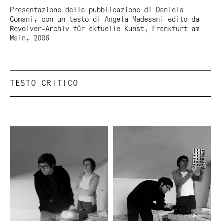
Presentazione della pubblicazione di Daniela
Comani, con un testo di Angela Madesani edito da
Revolver-Archiv für aktuelle Kunst, Frankfurt am
Main, 2006
TESTO CRITICO
Dal particolare al molteplice
Note sul lavoro di Daniela Comani, di Angela
Madesani
(tratto da: Comanicasino, Revolver-Archiv für
aktuelle Kunst, Francoforte sul Meno, 2006)
Se fosse possibile osservare con uno sguardo
d’insieme, attraverso un grandangolo molto
allargato, il lavoro di Daniela Comani si
potrebbero scorgere dei filoni, delle trame che si
sviluppano nel corso del tempo con coerenza, ma
anche con una sorta di positiva ossessione.
Una delle trame che è possibile percorrere è quella
dell’indefinibilità del circostante. In