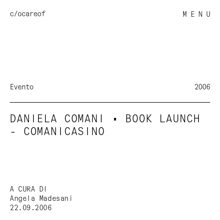
c/o
careof
M E N U
Evento
2006
DANIELA COMANI • BOOK LAUNCH
- COMANICASINO
A CURA DI
Angela Madesani
22.09.2006