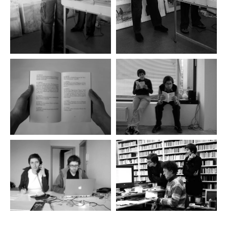
DoubleDrawings (1995-2005), disegni semplicissimi
su carta da lucido l’immagine non è immediatamente
leggibile. Più immagini, infatti, si sovrappongono.
La lettura in questo modo è resa più complessa: il
riferimento al pensiero, alle diverse sfaccettature
dell’esistenza è ovvio.
In un video del 1994 Mosca-Tokyo le immagini del
tragitto della Transiberiana, che Comani aveva
percorso, sono sovrapposte a quelle delle masse di
persone che si muovono veloci nelle strade di
Mosca.
La realtà non è immediatamente leggibile, necessita
di attenzione, di discernimento. Il tempo che
normalmente si dedica alla comprensione delle cose
è troppo poco, le pause di riflessione sempre più
risicate. Come se non ci fosse il tempo per la
noia, per gli sguardi, per le soste. Si tende alla
semplificazione, alla riduzione senza problemi di
sorta: così tutto risulta più veloce, all’insegna
del funzionalismo e della praticità.
Confusione, difficoltà di interpretazione è anche
in Comunicazione vs estraniamento del 1993, in cui
alcune persone leggono dei testi in una lingua