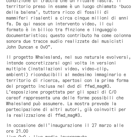
condizione di traccia che un rituale lascia. Il
territorio preso in esame è un luogo chiamato ‘buco
della balena’, tuttora ricco di fossili di
mammiferi risalenti a circa cinque milioni di anni
fa. Da qui nasce un intervento video, il cui
formato è in bilico tra finzione e linguaggio
documentaristico; questo contributo ha come colonna
sonora due tracce audio realizzate dai musicisti
John Duncan e OvO”.
Il progetto
Whalesland
, nel suo naturale evolversi,
intende concretizzarsi ogni volta in versioni
multiple (installazioni video, video-clip,
ambienti) riconducibili al medesimo immaginario e
territorio di ricerca, apertosi con la prima forma
del progetto inclusa nel dvd di ffwd_mag#3.
L’esposizione progettata per gli spazi di C/O
careof rappresenta una delle forme possibili che
Whalesland
può assumere. La mostra prevede la
partecipazione di altri autori, già coinvolti per
la realizzazione di ffwd_mag#3.
In occasione dell’inaugurazione il 27 marzo alle
ore 21.00