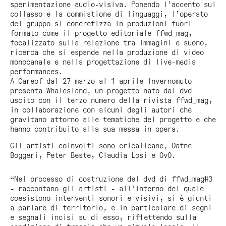
sperimentazione audio-visiva. Ponendo l’accento sul
collasso e la commistione di linguaggi, l’operato
del gruppo si concretizza in produzioni fuori
formato come il progetto editoriale ffwd_mag,
focalizzato sulla relazione tra immagini e suono,
ricerca che si espande nella produzione di video
monocanale e nella progettazione di live-media
performances.
A Careof dal 27 marzo al 1 aprile Invernomuto
presenta Whalesland, un progetto nato dal dvd
uscito con il terzo numero della rivista ffwd_mag,
in collaborazione con alcuni degli autori che
gravitano attorno alle tematiche del progetto e che
hanno contribuito alla sua messa in opera.
Gli artisti coinvolti sono ericailcane, Dafne
Boggeri, Peter Beste, Claudia Losi e OvO.
“Nel processo di costruzione del dvd di ffwd_mag#3
- raccontano gli artisti - all’interno del quale
coesistono interventi sonori e visivi, si è giunti
a parlare di territorio, e in particolare di segni
e segnali incisi su di esso, riflettendo sulla