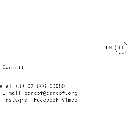
EN
IT
Contatti
e
Tel +39 02 666 69080
E-mail
careof@careof.org
Instagram
Facebook
Vimeo