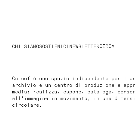
CHI SIAMO
SOSTIENICI
NEWSLETTER
Careof è uno spazio indipendente per l'a
archivio e un centro di produzione e app
media: realizza, espone, cataloga, conse
all'immagine in movimento, in una dimens
circolare.