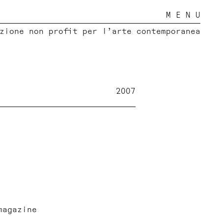
M E N U
zione non profit per l’arte contemporanea
2007
magazine