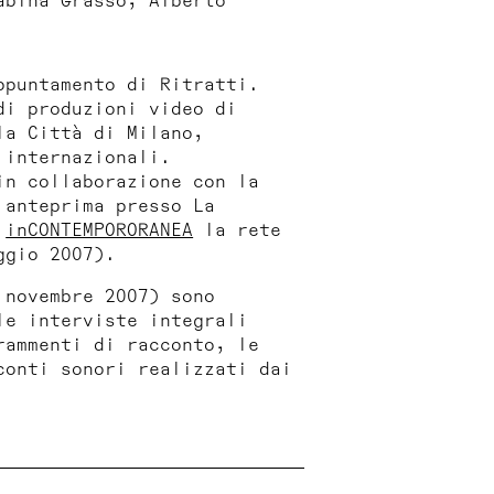
abina Grasso, Alberto
ppuntamento di
Ritratti.
di produzioni video di
la Città di Milano,
 internazionali.
n collaborazione con la
anteprima presso La
i
inCONTEMPORORANEA
la rete
ggio 2007).
 novembre 2007) sono
le interviste integrali
rammenti di racconto, le
conti sonori realizzati dai