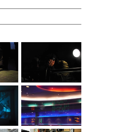
), Anna de Manincor (1972) e
è un gruppo di artisti che
collettivo e come label che
rFrei agisce tra il
ttini, Massimo Carozzi,
a performance della musica e
rio formato: installazioni
 spettacoli multimediali,
lia Pirovano
aronia, Ivan Carozzi, T-Yong
ZimmerFrei
, a cura di Maria
u Gueye, Beniamino
7;
Perché siamo venuti
,
Ricci, Mario Vargas, Vanilla
a, 2006;
If You Think This
 The Ot Others
, a cura di
on, Bruxelles, 2005;
ella Performance nell’ambito
enezia, 2005;
La Zona
, a cura
 d’Arte di Venezia, 2003.