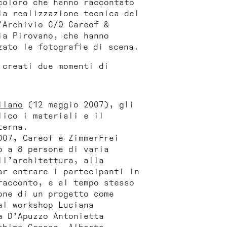
coloro che hanno raccontato
la realizzazione tecnica del
’Archivio C/O Careof &
ia Pirovano, che hanno
zato le fotografie di scena.
 creati due momenti di
ilano
(12 maggio 2007), gli
lico i materiali e il
terna
.
007, Careof e ZimmerFrei
o a 8 persone di varia
ll’architettura, alla
ar entrare i partecipanti in
racconto, e al tempo stesso
one di un progetto come
al workshop Luciana
a D’Apuzzo Antonietta