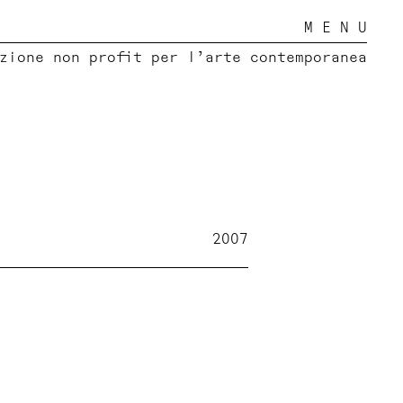
M E N U
zione non profit per l’arte contemporanea
2007