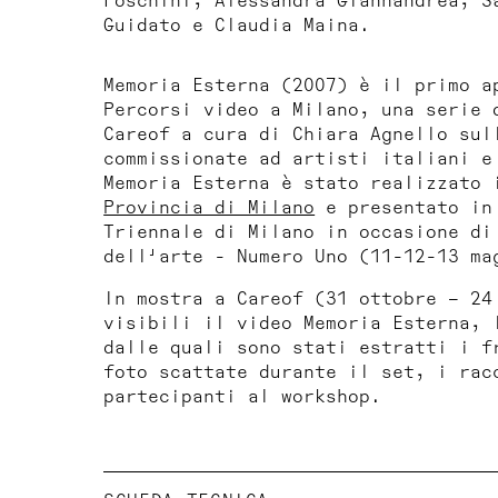
Foschini, Alessandra Giannandrea, S
Guidato e Claudia Maina.
Memoria Esterna
(2007) è il primo a
Percorsi video a Milano
, una serie 
Careof a cura di Chiara Agnello sul
commissionate ad artisti italiani e
Memoria Esterna
è stato realizzato i
Provincia di Milano
e presentato in 
Triennale di Milano in occasione d
dell'arte - Numero Uno (11-12-13 ma
In mostra a Careof (31 ottobre – 24
visibili il video
Memoria Esterna
, 
dalle quali sono stati estratti i f
foto scattate durante il set, i rac
partecipanti al workshop.