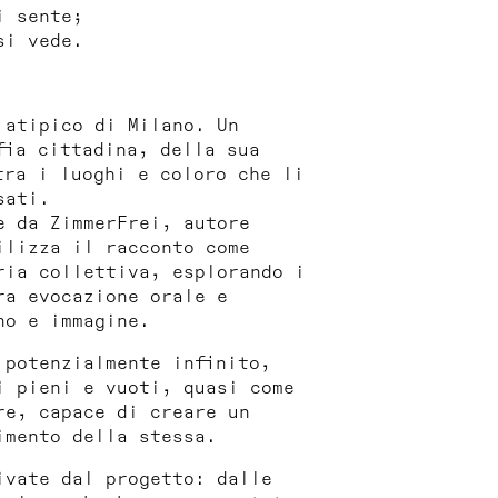
i sente;
si vede.
 atipico di Milano. Un
fia cittadina, della sua
tra i luoghi e coloro che li
sati.
e da ZimmerFrei, autore
ilizza il racconto come
ria collettiva, esplorando i
ra evocazione orale e
no e immagine.
potenzialmente infinito,
i pieni e vuoti, quasi come
re, capace di creare un
imento della stessa.
ivate dal progetto: dalle