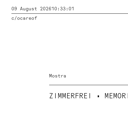
09 August 2026
10:33:02
c/o
careof
Mostra
ZIMMERFREI • MEMOR