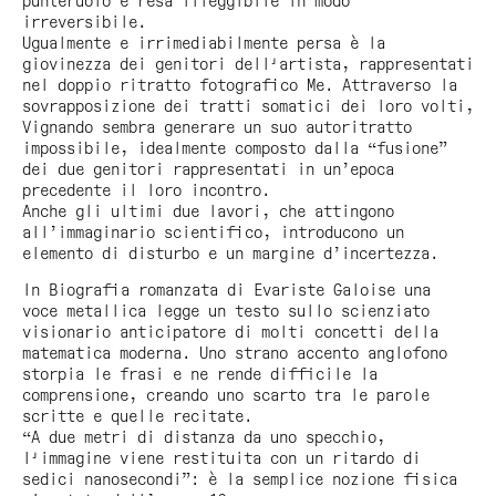
punteruolo e resa illeggibile in modo
irreversibile.
Ugualmente e irrimediabilmente persa è la
giovinezza dei genitori dell'artista, rappresentati
nel doppio ritratto fotografico Me. Attraverso la
sovrapposizione dei tratti somatici dei loro volti,
Vignando sembra generare un suo autoritratto
impossibile, idealmente composto dalla “fusione”
dei due genitori rappresentati in un’epoca
precedente il loro incontro.
Anche gli ultimi due lavori, che attingono
all’immaginario scientifico, introducono un
elemento di disturbo e un margine d’incertezza.
In
Biografia romanzata
di Evariste Galoise una
voce metallica legge un testo sullo scienziato
visionario anticipatore di molti concetti della
matematica moderna. Uno strano accento anglofono
storpia le frasi e ne rende difficile la
comprensione, creando uno scarto tra le parole
scritte e quelle recitate.
“A due metri di distanza da uno specchio,
l'immagine viene restituita con un ritardo di
sedici nanosecondi”: è la semplice nozione fisica