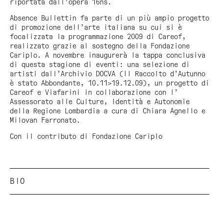
riportata dall’opera 16ns.
Absence Bullettin
fa parte di un più ampio progetto
di promozione dell’arte italiana su cui si è
focalizzata la programmazione 2009 di Careof,
realizzato grazie al sostegno della Fondazione
Cariplo. A novembre inaugurerà la tappa conclusiva
di questa stagione di eventi: una selezione di
artisti dall’Archivio DOCVA (Il Raccolto d’Autunno
è stato Abbondante, 10.11>19.12.09), un progetto di
Careof e Viafarini in collaborazione con l’
Assessorato alle Culture, Identità e Autonomie
della Regione Lombardia a cura di Chiara Agnello e
Milovan Farronato.
Con il contributo di Fondazione Cariplo
BIO
Mauro Vignando (Pordenone 1969) vive e lavora a
Milano.
Selezione recenti mostre personali. 2009:
Réel
,