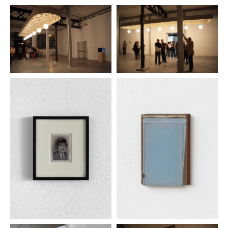
Galleria Lucie Fontaine, Milano;
Hidden geometry
,
Placentia Arte, Piacenza. 2007:
ZUDTQCSS
, Spazio
FVG, Villa Manin, Udine;
Mauro Vignando
, Room arte
contemporanea, Milano.
Selezione recenti mostre collettive. 2009: _As you
enter the exhibition you consider this a group show
by an artist you don’t know by the name of Mr
Rossi, Spazio Minerva, Milano;
New Italians Epic
,
Brown space, Milano. 2008:
Il rimedio Perfetto
,
Gal_leria Riccardo Crespi, Milano. 2007:
A Certain
Ratio
, Room arte contemporanea, Milano.