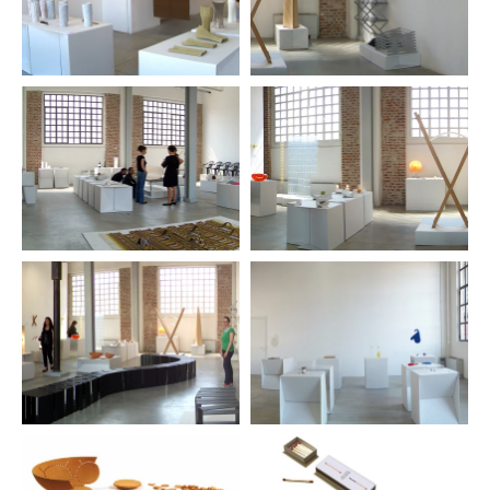
orizzontale permette la disposizione ordinata di un
fiore singolo o di un mazzo più corposo). Così
progetti attraverso i quali tendere a una buona
forma, tra piccole e grandi attenzioni (un'oliera
dove ogni dettaglio è studiato tra specificità dei
materiali e necessità d´uso, oppure una rotella
tagliapizza dove l´impugnatura è realizzata con un
unico nastro di acciaio opportunamente curvato in
tre punti e in tre modi diversi per assolvere ai
differenti bisogni). Senza dimenticarsi di
osservare comportamenti per farne derivare nuove
tipologie di prodotto: “Se non siete curiosi
cambiate mestiere” era il verbo del grande
giocoliere del design, Achille Castiglioni.
Guardare a come le persone vivono, si muovono,
compiono quel dato gesto per fare quella certa cosa
è un modo efficace per immaginare “nuovi”
prodotti: una piastrella per il rivestimento dei
bagni pubblici il cui decoro a righe, come quello
del più classico dei quaderni, può essere un invito
“ordinato” alle scritte clandestine; un tappetino
per il bagno con ciabatte integrate per muoversi
quasi "pattinando" dopo la doccia; un biscotto da