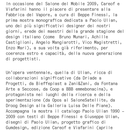
In occasione del Salone del Mobile 2009, Careof e
Viafarini hanno il piacere di presentare alla
Fabbrica del Vapore, a cura di Beppe Finessi, la
prima mostra monografica dedicata a Paolo Ulian,
uno dei più significativi designer dei nostri
giorni, erede dei maestri della grande stagione del
design italiano (come Bruno Munari, Achille
Castiglioni, Angelo Mangiarotti, Vico Magistretti,
Enzo Mari), a sua volta già riferimento, per
coerenza estro e capacità, della nuova generazione
di progettisti.
Un’opera ventennale, quella di Ulian, ricca di
collaborazioni significative (da Driade a
Progetti, da Bieffeplast a Zani&Zani, da Fontana
Arte a Seccose, da Coop a BBB emmebonacina), e
protagonista nei luoghi della ricerca e della
sperimentazione (da Opos al SaloneSatellite, da
Droog Design alla Galleria Luisa Delle Piane).
Accompagna la mostra il catalogo Paolo Ulian 1990 –
2009 con testi di Beppe Finessi e Giuseppe Ulian,
disegni di Paolo Ulian, progetto grafico di
Gumdesign, edizione Careof e Viafarini (aprile