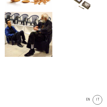
“indossare” per infilare direttamente il dito nel
vaso di Nutella. Al centro, cuore e cerniera tra le
due aree, un gruppo di progetti che dichiarano
l'appartenenza dell'autore, la sua posizione
morale, il suo essere rispetto al mondo. Sempre
sostenuto da un sentire etico, Paolo Ulian ha
capito prima di altri, e lo ha fatto guardandosi
dentro, che la propria vita non andava spesa per
riempire il mondo di cose prive di senso, figlie
solo delle logiche del mercato. E così un tris di
proposte dove svetta luminosa la propria,
cristallina coscienza (un incarto per bottiglia di
vino realizzato con un foglio di giornale scelto
per il titolo del giorno, un fiammifero di legno
che si può usare due volte, una cartolina che può
contenere alimenti per il corpo oltre che per l
´anima).
Paolo Ulian, ancora: in ogni istante, opere
misurate, mai forzatamente eclatanti, spesso
silenti, sempre delicate, molte volte attraversate
da una sana dose di humour, tra provocazione e
sorriso, ma sempre con garbo (Castiglioni e Munari
EN
IT
insegnano), senza mai dimenticarsi di dedicare
attenzione alla valenza scultorea degli oggetti,