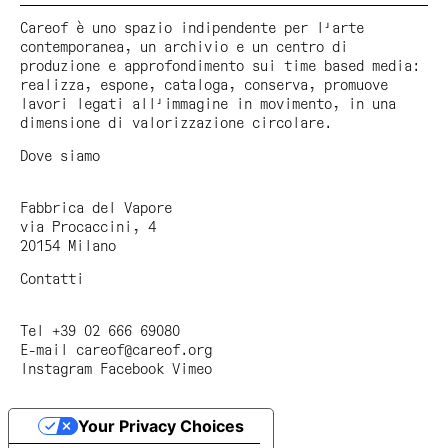
perché anche le presenze intorno alla nostra
Careof è uno spazio indipendente per l'arte
quotidianità hanno il “diritto” alla bellezza oltre
contemporanea, un archivio e un centro di
alla necessaria funzionalità (Mangiarotti e Mari
produzione e approfondimento sui time based media:
vigilano), e nel suo caso questa capacità
realizza, espone, cataloga, conserva, promuove
espressiva è figlia di una rara, evidente
lavori legati all'immagine in movimento, in una
sensibilità.
dimensione di valorizzazione circolare.
aprile 2009
Dove siamo
Fabbrica del Vapore
via Procaccini, 4
20154 Milano
Contatti
Tel +39 02 666 69080
E-mail
careof@careof.org
Instagram
Facebook
Vimeo
Your Privacy Choices