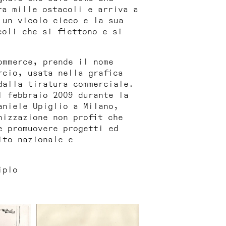
ra mille ostacoli e arriva a
 un vicolo cieco e la sua
coli che si flettono e si
ommerce
, prende il nome
rcio, usata nella grafica
dalla tiratura commerciale.
l febbraio 2009 durante la
aniele Upiglio a Milano,
nizzazione non profit che
e promuovere progetti ed
ito nazionale e
iplo