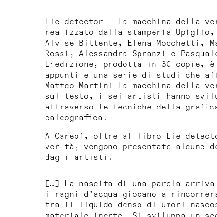
Lie detector - La macchina della ve
realizzato dalla stamperia Upiglio,
Alvise Bittente, Elena Mocchetti, M
Rossi, Alessandra Spranzi e Pasqual
L'edizione, prodotta in 30 copie, è
appunti e una serie di studi che af
Matteo Martini
La macchina della ve
sul testo, i sei artisti hanno svil
attraverso le tecniche della grafic
calcografica.
A Careof, oltre al libro
Lie detect
verità
, vengono presentate alcune d
dagli artisti.
[…] La nascita di una parola arriva
i ragni d’acqua giocano a rincorrer
tra il liquido denso di umori nasco
materiale inerte. Si sviluppa un se