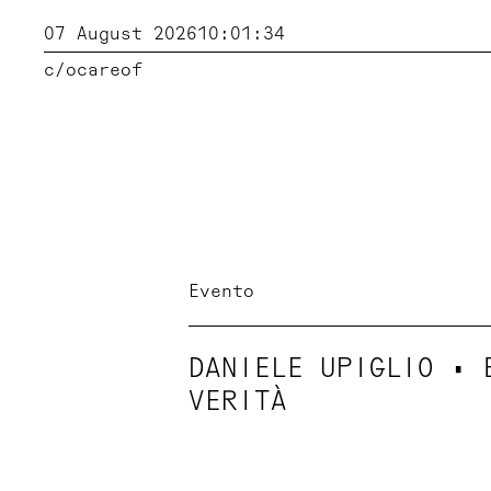
07 August 2026
10:01:35
c/o
careof
Evento
DANIELE UPIGLIO • 
VERITÀ