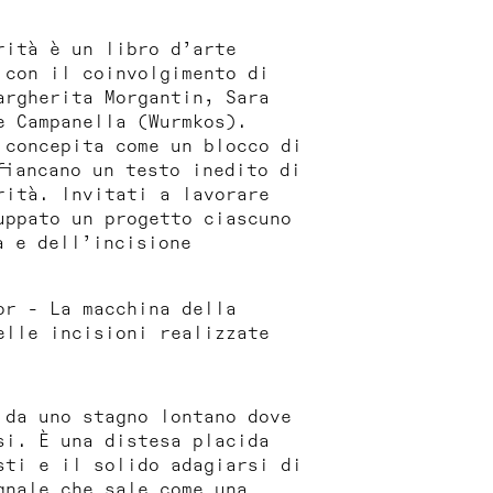
rità
è un libro d’arte
 con il coinvolgimento di
argherita Morgantin, Sara
e Campanella (Wurmkos).
 concepita come un blocco di
fiancano un testo inedito di
rità
. Invitati a lavorare
uppato un progetto ciascuno
a e dell’incisione
or - La macchina della
elle incisioni realizzate
 da uno stagno lontano dove
si. È una distesa placida
sti e il solido adagiarsi di
gnale che sale come una