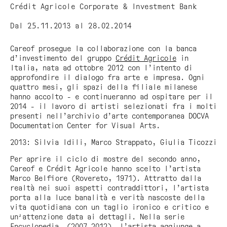
Crédit Agricole Corporate & Investment Bank
Dal 25.11.2013 al 28.02.2014
Careof prosegue la collaborazione con la banca
d’investimento del gruppo
Crédit Agricole
in
Italia, nata ad ottobre 2012 con l’intento di
approfondire il dialogo fra arte e impresa. Ogni
quattro mesi, gli spazi della filiale milanese
hanno accolto - e continueranno ad ospitare per il
2014 - il lavoro di artisti selezionati fra i molti
presenti nell’archivio d’arte contemporanea DOCVA
Documentation Center for Visual Arts.
2013: Silvia Idili, Marco Strappato, Giulia Ticozzi
Per aprire il ciclo di mostre del secondo anno,
Careof e Crédit Agricole hanno scelto l’artista
Marco Belfiore (Rovereto, 1971). Attratto dalla
realtà nei suoi aspetti contraddittori, l’artista
porta alla luce banalità e verità nascoste della
vita quotidiana con un taglio ironico e critico e
un'attenzione data ai dettagli. Nella serie
Encyclopedia
, (2007-2012), l’artista aggiunge a