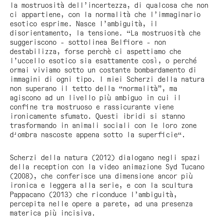
la mostruosità dell’incertezza, di qualcosa che non
ci appartiene, con la normalità che l’immaginario
esotico esprime. Nasce l’ambiguità, il
disorientamento, la tensione. “La mostruosità che
suggeriscono - sottolinea Belfiore - non
destabilizza, forse perchè ci aspettiamo che
l’uccello esotico sia esattamente così, o perché
ormai viviamo sotto un costante bombardamento di
immagini di ogni tipo. I miei
Scherzi della natura
non superano il tetto della “normalità”, ma
agiscono ad un livello più ambiguo in cui il
confine tra mostruoso e rassicurante viene
ironicamente sfumato. Questi ibridi si stanno
trasformando in animali sociali con le loro zone
d'ombra nascoste appena sotto la superficie“.
Scherzi della natura
(2012) dialogano negli spazi
della reception con la video animazione
Syd Tucano
(2008), che conferisce una dimensione ancor più
ironica e leggera alla serie, e con la scultura
Pappacano
(2013) che riconduce l’ambiguità,
percepita nelle opere a parete, ad una presenza
materica più incisiva.