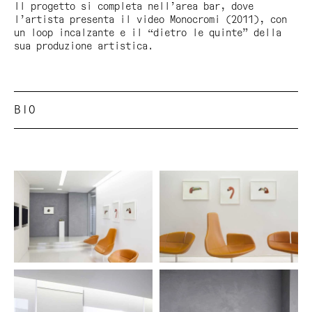
Il progetto si completa nell’area bar, dove
l’artista presenta il video
Monocromi
(2011), con
un loop incalzante e il “dietro le quinte” della
sua produzione artistica.
BIO
Marco Belfiore (1971, Rovereto) vive e lavora a
Milano.
Selezione recenti mostre personali. 2011:
Exotic
Spleen
, Spazio Morris, Milano; 2010:
Life is A
Beach
, MARS Milan Artists Run Space, Milano.
Selezione recenti mostre collettive. 2013:
Spazio
Riss(e)
, Varese. 2012:
Premio Terna 04
, Tempio di
Adriano, Roma;
Shortvisit
, Marselleria, Milano;
Take The Leap
, Peep-hole, Milano;
Lacune
, Museo
Archeologico Eno Bellis, Oderzo (TV).
Selezione premi e progetti speciali. 2012:
vincitore Premio Terna 04 categoria Megawatt. 2010:
Immagine per il sito Fondazione Nicola Trussardi,
Milano.