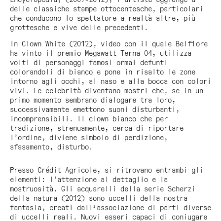
delle classiche stampe ottocentesche, particolari
che conducono lo spettatore a realtà altre, più
grottesche e vive delle precedenti.
In
Clown White
(2012), video con il quale Belfiore
ha vinto il premio
Megawatt Terna 04
, utilizza
volti di personaggi famosi ormai defunti
colorandoli di bianco e pone in risalto le zone
intorno agli occhi, al naso e alla bocca con colori
vivi. Le celebrità diventano mostri che, se in un
primo momento sembrano dialogare tra loro,
successivamente emettono suoni disturbanti,
incomprensibili. Il clown bianco che per
tradizione, strenuamente, cerca di riportare
l’ordine, diviene simbolo di perdizione,
sfasamento, disturbo.
Presso Crédit Agricole, si ritrovano entrambi gli
elementi: l’attenzione al dettaglio e la
mostruosità. Gli acquarelli della serie
Scherzi
della natura
(2012) sono uccelli della nostra
fantasia, creati dall'associazione di parti diverse
di uccelli reali. Nuovi esseri capaci di coniugare