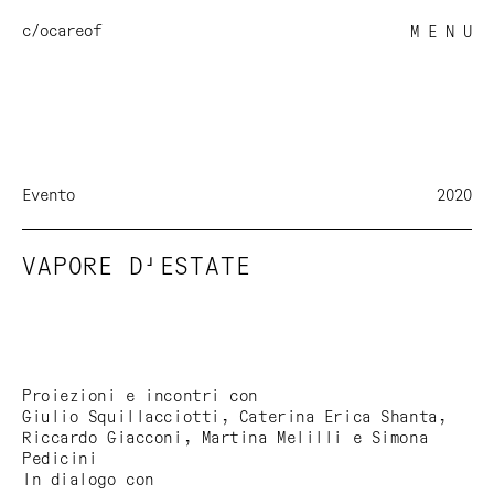
c/o
careof
M E N U
Evento
2020
VAPORE D'ESTATE
Proiezioni e incontri con
Giulio Squillacciotti, Caterina Erica Shanta,
Riccardo Giacconi, Martina Melilli e Simona
Pedicini
In dialogo con