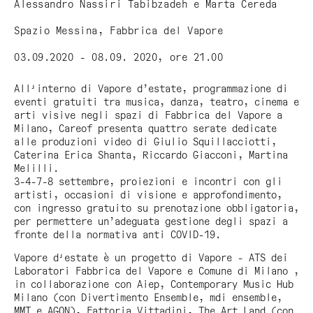
Alessandro Nassiri Tabibzadeh e Marta Cereda
Spazio Messina, Fabbrica del Vapore
03.09.2020 - 08.09. 2020, ore 21.00
All'interno di
Vapore d’estate
, programmazione di
eventi gratuiti tra musica, danza, teatro, cinema e
arti visive negli spazi di Fabbrica del Vapore a
Milano, Careof presenta quattro serate dedicate
alle produzioni video di Giulio Squillacciotti,
Caterina Erica Shanta, Riccardo Giacconi, Martina
Melilli.
3-4-7-8 settembre, proiezioni e incontri con gli
artisti, occasioni di visione e approfondimento,
con ingresso gratuito su prenotazione obbligatoria,
per permettere un’adeguata gestione degli spazi a
fronte della normativa anti COVID-19.
Vapore d'estate
è un progetto di Vapore - ATS dei
Laboratori Fabbrica del Vapore e Comune di Milano ,
in collaborazione con Aiep, Contemporary Music Hub
Milano (con Divertimento Ensemble, mdi ensemble,
MMT e AGON), Fattoria Vittadini, The Art Land (con