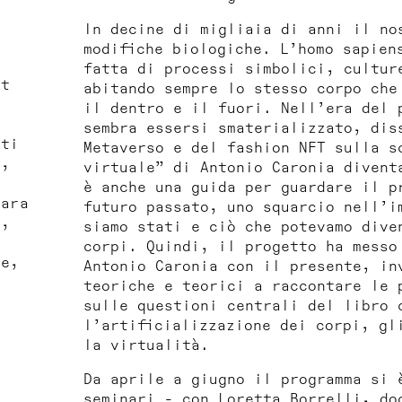
In decine di migliaia di anni il no
modifiche biologiche. L’homo sapien
fatta di processi simbolici, cultur
et
abitando sempre lo stesso corpo che
il dentro e il fuori. Nell’era del 
sembra essersi smaterializzato, dis
rti
Metaverso e del fashion NFT sulla s
a,
virtuale” di Antonio Caronia divent
è anche una guida per guardare il p
iara
futuro passato, uno squarcio nell’i
o,
siamo stati e ciò che potevamo dive
corpi. Quindi, il progetto ha messo
ce,
Antonio Caronia con il presente, in
teoriche e teorici a raccontare le 
sulle questioni centrali del libro 
l’artificializzazione dei corpi, gl
la virtualità.
Da aprile a giugno il programma si 
seminari - con Loretta Borrelli, do