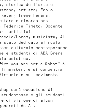
o, storica dell’arte e
uzzana, artista; Fabio
rketer; Irene Fenara,
ratore e ricercatore
; Federica Timeto, Docente
ori artistici.
raccio/Lorem, musicista, AI
è stato dedicato al ruolo
tema culturale contemporaneo
se e studenti di ABA Brera
cio estetico.
firm you are not a Robot” è
 filmmaker, e si concentra
Virtuale e sul movimento
shop sarà occasione di
 studentesse e gli studenti
 e di visione di alcuni
generati da AI.