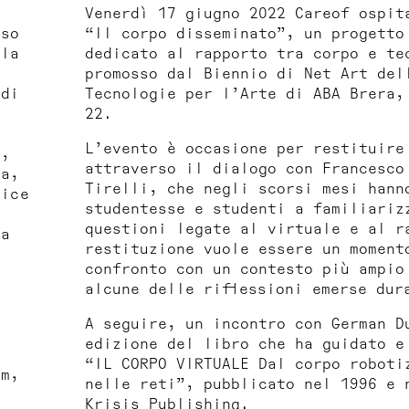
Venerdì 17 giugno 2022 Careof ospit
sso
“Il corpo disseminato”, un progetto
lla
dedicato al rapporto tra corpo e te
e
promosso dal Biennio di Net Art del
 di
Tecnologie per l’Arte di ABA Brera,
22.
L’evento è occasione per restituire
i,
attraverso il dialogo con Francesco
ra,
Tirelli, che negli scorsi mesi hann
rice
studentesse e studenti a familiariz
questioni legate al virtuale e al r
ia
restituzione vuole essere un moment
confronto con un contesto più ampio
alcune delle riflessioni emerse dur
A seguire, un incontro con German D
i
edizione del libro che ha guidato e
“IL CORPO VIRTUALE Dal corpo roboti
em,
nelle reti”, pubblicato nel 1996 e 
Krisis Publishing.