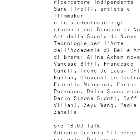
ricercatore indipendente
Sara Tirelli, artista e
filmmaker
e le studentesse e gli
studenti del Biennio di N
Art della Scuola di Nuove
Tecnologie per l'Arte
dell’Accademia di Belle A
di Brera: Alina Akhaminov
Vanessa Biffi, Francesco
Canali, Irene De Luca, Ch
Fabian, Giovanni Lo Castr
Fiorella Minnucci, Enrico
Pozzobon, Delia Scacciano
Dario Simone Sidoti, Raff
Villani, Zeyu Wang, Paola
Zanella
ore 18.00 Talk
Antonio Caronia “Il corpo
virtuale. Dal corpo