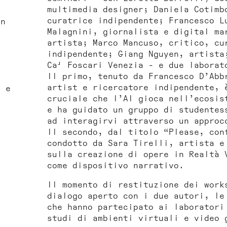
multimedia designer; Daniela Cotimb
curatrice indipendente; Francesco L
on
Malagnini, giornalista e digital ma
e
artista; Marco Mancuso, critico, cu
indipendente; Giang Nguyen, artista
Ca' Foscari Venezia - e due laborat
Il primo, tenuto da Francesco D’Abb
artist e ricercatore indipendente, 
i e
cruciale che l’AI gioca nell’ecosis
e ha guidato un gruppo di studentes
ad interagirvi attraverso un approc
l
Il secondo, dal titolo “Please, con
condotto da Sara Tirelli, artista e
sulla creazione di opere in Realtà 
come dispositivo narrativo.
Il momento di restituzione dei work
dialogo aperto con i due autori, le
che hanno partecipato ai laboratori
studi di ambienti virtuali e video 