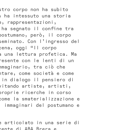
stro corpo non ha subito
s ha intessuto una storia
e, rappresentazioni,
 ha segnato il confine tra
postumano, però, il corpo
seminato. Con l’ingresso del
cena, oggi “Il corpo
a una lettura profetica. Ma
resente con le lenti di un
mmaginario, tra ciò che
ntare, come società e come
 in dialogo il pensiero di
vitando artiste, artisti,
proprie ricerche in corso
come la smaterializzazione e
i immaginari del postumano e
è articolato in una serie di
cente di ABA Brera e