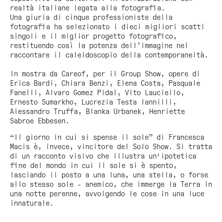
realtà italiane legata alla fotografia.
Una giuria di cinque professioniste della
fotografia ha selezionato i dieci migliori scatti
singoli e il miglior progetto fotografico,
restituendo così la potenza dell’immagine nel
raccontare il caleidoscopio della contemporaneità.
In mostra da Careof, per il Group Show, opere di
Erica Bardi, Chiara Benzi, Elena Costa, Pasquale
Fanelli, Alvaro Gomez Pidal, Vito Lauciello,
Ernesto Sumarkho, Lucrezia Testa Iannilli,
Alessandro Truffa, Blanka Urbanek, Henriette
Sabroe Ebbesen.
“Il giorno in cui si spense il sole” di Francesca
Macis è, invece, vincitore del Solo Show. Si tratta
di un racconto visivo che illustra un'ipotetica
fine del mondo in cui il sole si è spento,
lasciando il posto a una luna, una stella, o forse
allo stesso sole - anemico, che immerge la Terra in
una notte perenne, avvolgendo le cose in una luce
innaturale.