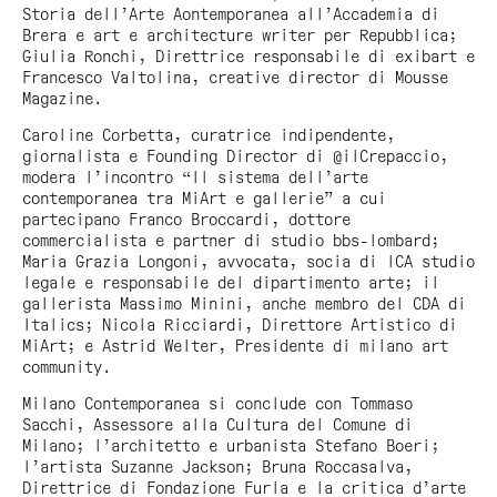
Storia dell’Arte Aontemporanea all’Accademia di
Brera e art e architecture writer per Repubblica;
Giulia Ronchi, Direttrice responsabile di exibart e
Francesco Valtolina, creative director di Mousse
Magazine.
Caroline Corbetta, curatrice indipendente,
giornalista e Founding Director di @ilCrepaccio,
modera l’incontro “Il sistema dell’arte
contemporanea tra MiArt e gallerie” a cui
partecipano Franco Broccardi, dottore
commercialista e partner di studio bbs-lombard;
Maria Grazia Longoni, avvocata, socia di lCA studio
legale e responsabile del dipartimento arte; il
gallerista Massimo Minini, anche membro del CDA di
Italics; Nicola Ricciardi, Direttore Artistico di
MiArt; e Astrid Welter, Presidente di milano art
community.
Milano Contemporanea si conclude con Tommaso
Sacchi, Assessore alla Cultura del Comune di
Milano; l’architetto e urbanista Stefano Boeri;
l’artista Suzanne Jackson; Bruna Roccasalva,
Direttrice di Fondazione Furla e la critica d’arte