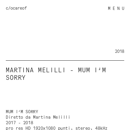
c/o
careof
M E N U
2018
MARTINA MELILLI - MUM I'M
SORRY
MUM I'M SORRY
Diretto da Martina Melilli
2017 - 2018
pro res HD 1920x1080 punti, stereo, 48kHz