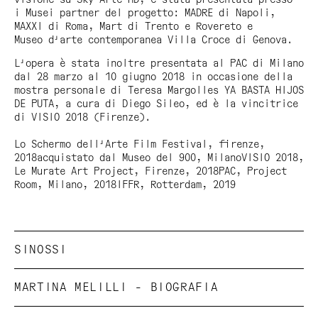
i Musei partner del progetto: MADRE di Napoli,
MAXXI di Roma, Mart di Trento e Rovereto e
Museo d'arte contemporanea Villa Croce di Genova.
L'opera è stata inoltre presentata al PAC di Milano
dal 28 marzo al 10 giugno 2018 in occasione della
mostra personale di Teresa Margolles
YA BASTA HIJOS
DE PUTA
, a cura di Diego Sileo, ed è la vincitrice
di VISIO 2018 (Firenze).
Lo Schermo dell'Arte Film Festival, firenze,
2018acquistato dal Museo del 900, MilanoVISIO 2018,
Le Murate Art Project, Firenze, 2018PAC, Project
Room, Milano, 2018IFFR, Rotterdam, 2019
SINOSSI
MUM, I’M SORRY è un film nato dal dialogo con
MARTINA MELILLI - BIOGRAFIA
migranti sopravvissuti al lungo viaggio
e con la dott.ssa Cristina Cattaneo, medico legale
Piove di Sacco [1987]
e antropologa forense. È uno sguardo