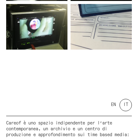
ZDF/ARTE, RaiCinema è stato riconosciuto di
interesse culturale e ha ricevuto il sostegno del
MiBACT. Ha inoltre ricevuto una borsa di sviluppo
dal Premio Solinas.MUM, I’M SORRY è un film nato
dal dialogo con migranti sopravvissuti al lungo
viaggio
e con la dott.ssa Cristina Cattaneo, medico legale
e antropologa forense. È uno sguardo
ravvicinato su dettagli di storie e di affetti
appartenuti a corpi senza vita. Sono gli
oggetti scelti come essenziali, come “casa” da
portare in un viaggio senza ritorno, sono
le foto, i pezzi di carta con annotati i numeri di
telefono a parlare di un vissuto e a
suggerire speranze di nuove prospettive.
EN
IT
Careof è uno spazio indipendente per l'arte
contemporanea, un archivio e un centro di
produzione e approfondimento sui time based media: