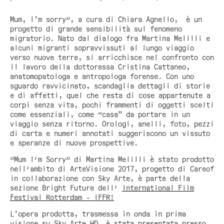
Mum, I’m sorry", a cura di Chiara Agnello, è un
progetto di grande sensibilità sul fenomeno
migratorio. Nato dal dialogo fra Martina Melilli e
alcuni migranti sopravvissuti al lungo viaggio
verso nuove terre, si arricchisce nel confronto con
il lavoro della dottoressa Cristina Cattaneo,
anatomopatologa e antropologa forense. Con uno
sguardo ravvicinato, scandaglia dettagli di storie
e di affetti, quel che resta di cose appartenute a
corpi senza vita, pochi frammenti di oggetti scelti
come essenziali, come “casa” da portare in un
viaggio senza ritorno. Orologi, anelli, foto, pezzi
di carta e numeri annotati suggeriscono un vissuto
e speranze di nuove prospettive.
"Mum I'm Sorry"
di Martina Melilli è stato prodotto
nell'ambito di ArteVisione 2017, progetto di Careof
in collaborazione con Sky Arte, è parte della
sezione Bright Future dell'
International Film
Festival Rotterdam - IFFR!
L’opera prodotta, trasmessa in onda in prima
visione su Sky Arte HD, è stata presentata presso