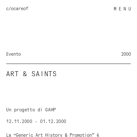
c/o
careof
M E N U
Evento
2000
ART & SAINTS
Un progetto di GAHP
12.11.2000 - 01.12.2000
La “Generic Art History & Promotion” è