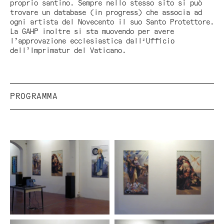
proprio santino. Sempre nello stesso sito si può
trovare un database (in progress) che associa ad
ogni artista del Novecento il suo Santo Protettore.
La GAHP inoltre si sta muovendo per avere
l’approvazione ecclesiastica dall'Ufficio
dell’Imprimatur del Vaticano.
PROGRAMMA
Nel corso dell’anno Giubilare il progetto ART &
SAINT verrà presentato in diverse gallerie italiane
col seguente calendario:
12.11.2000 - Careof, Cusano Milanino (MI);
9.12.2000 - Placentia Arte, Piacenza;
16.12.2000 - Galleria Approdi, Roma;
gennaio 2001 - Neon, Bologna.