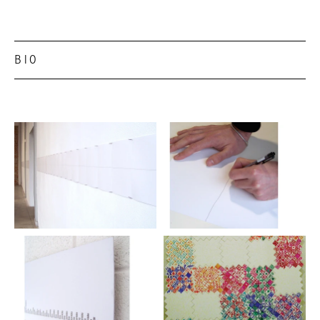
BIO
Stefano Romano (Napoli, 1975) vive e lavora tra
Bergamo e Tirana.
Selezione mostre personali. 2008:
Segmenti.1-220
,
Placentia Arte, Piacenza. 2006:
One day works
,
neon>campo base, Bologna. 2003:
Bookshop
, GAMeC
Spazio Palestra, Bergamo. 2002:
Vuoi giocare?
Galleria Alice & Altri lavori in corso, Roma.
Selezione mostre collettive. 2008:
Storie
, Galleria
Viamoronisedici, Bergamo;
Soft Cell: dinamiche
nello spazio in Italia
, GC.AC, Monfalcone (GO);
Same democracy pratiche artistiche e curatoriali
nell’era dell’open source culture
, neon>campo base,
Bologna. 2006:
Every revolution is a throw of dice
,
Loggia della mercanzia, Genova Italia, a cura di
Elvira Vannini;
Traveling light
, Chelsea Art
Museum, New York;
Videopassages
, Careof , Milano.
2005:
Biennale di Tirana 3
– episodio 2, complesso
Villa Goldi, Tirana Conquering new spaces, Galleria