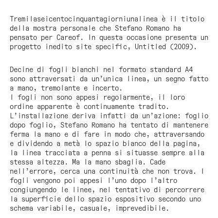
Tremilaseicentocinquantagiorniunalinea
è il titolo
della mostra personale che Stefano Romano ha
pensato per Careof. In questa occasione presenta un
progetto inedito site specific,
Untitled
(2009).
Decine di fogli bianchi nel formato standard A4
sono attraversati da un’unica linea, un segno fatto
a mano, tremolante e incerto.
I fogli non sono appesi regolarmente, il loro
ordine apparente è continuamente tradito.
L’installazione deriva infatti da un’azione: foglio
dopo foglio, Stefano Romano ha tentato di mantenere
ferma la mano e di fare in modo che, attraversando
e dividendo a metà lo spazio bianco della pagina,
la linea tracciata a penna si situasse sempre alla
stessa altezza. Ma la mano sbaglia. Cade
nell’errore, cerca una continuità che non trova. I
fogli vengono poi appesi l’uno dopo l’altro
congiungendo le linee, nel tentativo di percorrere
la superficie dello spazio espositivo secondo uno
schema variabile, casuale, imprevedibile.