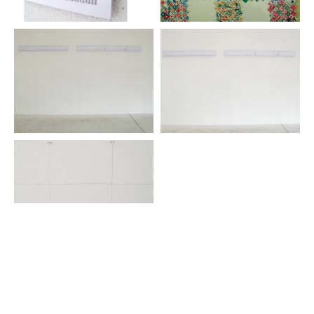
Nazionale del Kossovo, Prishtina. 2004:
Empowerment/Cantiere Italia
, Museo d’Arte
Contemporanea di Villa Croce e Villa Bombrini,
Genova;
Assab One, la nuova generazione artistica
in Italia
, Assab One, Milano. 2000:
Proposte XV -
LabOratorio 1 - Memorie, accumulazioni, archivi
,
Centre Culturel Français, Torino.