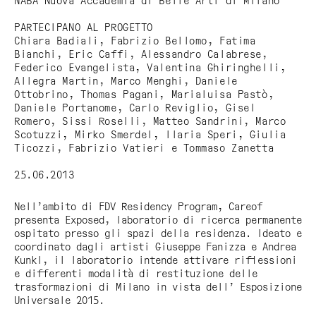
NABA Nuova Accademia di Belle Arti di Milano
PARTECIPANO AL PROGETTO
Chiara Badiali, Fabrizio Bellomo, Fatima
Bianchi, Eric Caffi, Alessandro Calabrese,
Federico Evangelista, Valentina Ghiringhelli,
Allegra Martin, Marco Menghi, Daniele
Ottobrino, Thomas Pagani, Marialuisa Pastò,
Daniele Portanome, Carlo Reviglio, Gisel
Romero, Sissi Roselli, Matteo Sandrini, Marco
Scotuzzi, Mirko Smerdel, Ilaria Speri, Giulia
Ticozzi, Fabrizio Vatieri e Tommaso Zanetta
25.06.2013
Nell’ambito di FDV Residency Program, Careof
presenta
Exposed
, laboratorio di ricerca permanente
ospitato presso gli spazi della residenza. Ideato e
coordinato dagli artisti Giuseppe Fanizza e Andrea
Kunkl, il laboratorio intende attivare riflessioni
e differenti modalità di restituzione delle
trasformazioni di Milano in vista dell’ Esposizione
Universale 2015.