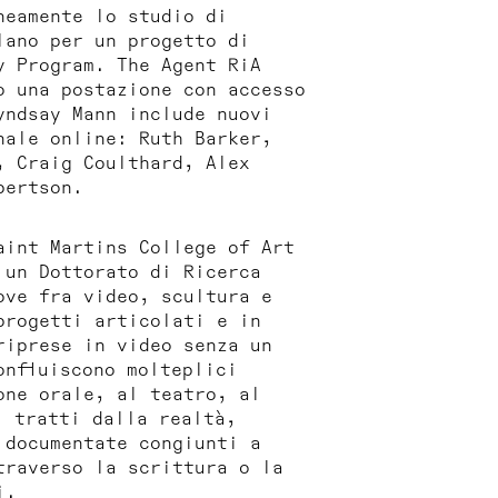
neamente lo studio di
lano per un progetto di
cy Program.
The Agent RiA
o una postazione con accesso
yndsay Mann include nuovi
nale online: Ruth Barker,
, Craig Coulthard, Alex
bertson.
aint Martins College of Art
 un Dottorato di Ricerca
ove fra video, scultura e
progetti articolati e in
riprese in video senza un
onfluiscono molteplici
one orale, al teatro, al
i tratti dalla realtà,
 documentate congiunti a
traverso la scrittura o la
i.