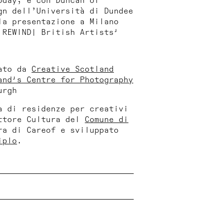
oday
, e con Duncan of
gn dell’Università di Dundee
la presentazione a Milano
a
REWIND| British Artists'
tato da
Creative Scotland
and's Centre for Photography
urgh
a di residenze per creativi
ettore Cultura del
Comune di
ra di Careof e sviluppato
iplo
.
 e lavora a Edimburgo.
. 2013:
Formed where Found
,