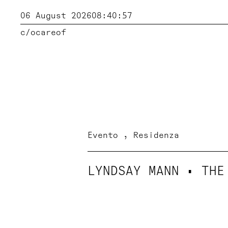
06 August 2026
08:40:58
c/o
careof
Evento
Residenza
LYNDSAY MANN • THE