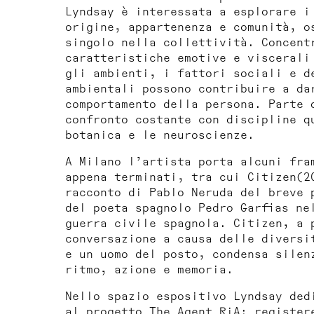
Lyndsay è interessata a esplorare i
origine, appartenenza e comunità, o
singolo nella collettività. Concent
caratteristiche emotive e viscerali
gli ambienti, i fattori sociali e d
ambientali possono contribuire a da
comportamento della persona. Parte 
confronto costante con discipline q
botanica e le neuroscienze.
A Milano l’artista porta alcuni fra
appena terminati, tra cui
Citizen
(2
racconto di Pablo Neruda del breve 
del poeta spagnolo Pedro Garfias ne
guerra civile spagnola.
Citizen
, a 
conversazione a causa delle diversi
e un uomo del posto, condensa silen
ritmo, azione e memoria.
Nello spazio espositivo Lyndsay ded
al progetto
The Agent RiA: register