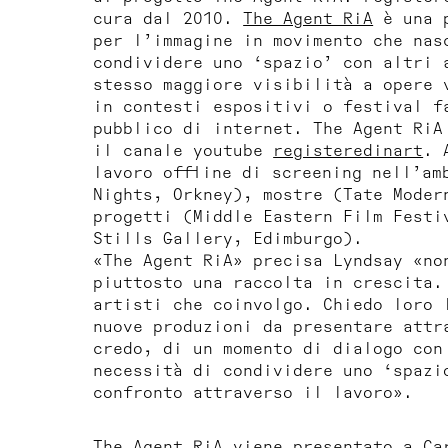
cura dal 2010.
The Agent RiA
è una p
per l’immagine in movimento che nas
condividere uno ‘spazio’ con altri 
stesso maggiore visibilità a opere 
in contesti espositivi o festival f
pubblico di internet.
The Agent RiA
il canale youtube
registeredinart
. 
lavoro offline di screening nell’am
Nights, Orkney), mostre (Tate Moder
progetti (Middle Eastern Film Festi
Stills Gallery, Edimburgo).
«The Agent RiA» precisa Lyndsay «no
piuttosto una raccolta in crescita.
artisti che coinvolgo. Chiedo loro 
nuove produzioni da presentare attr
credo, di un momento di dialogo con
necessità di condividere uno ‘spazi
confronto attraverso il lavoro».
The Agent RiA
viene presentato a Ca