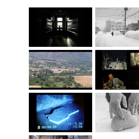
East Street Arts, Leeds; 2009:
Dens
Dublino.
Selezione recenti mostre collettiv
that Holds The Desert Down
, Modern 
Edinburgh Sculpture Workshop, Edim
residency
, CCA, Glasgow;
Open Criti
Festival of Artists' Moving Image,
Rites
, Royal British Society of Scu
Edinburgh.
www.lyndsaymann.com