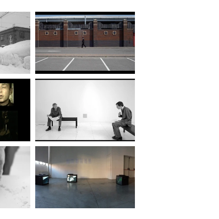
e Mouth
, FOUR gallery,
e e progetti. 2013:
The Hand
Edinburgh Film School,
burgo. 2012:
Creative Lab
cal Forum
, Tramway’s
 Glasgow. 2011:
Material
lptors, London and Inspace,