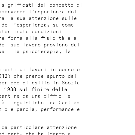
 significati del concetto di
sservando l’esperienza del
ra la sua attenzione sulle
 dell’esperienza, su come
eterminate condizioni
re forma alla fisicità e al
del suo lavoro proviene dal
uali la psicoterapia, la
mmenti di lavori in corso o
012) che prende spunto dal
periodo di esilio in Scozia
l 1938 sul finire della
partire da una difficile
tà linguistiche fra Garfias
zio e parola, performance e
ica particolare attenzione
edinart
, che ha ideato e