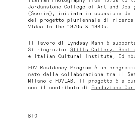
Italian Photography from 1970s to t
Jordanstone College of Art and Desi
(Scozia), iniziata in occasione del
del progetto pluriennale di ricerc
Video in the 1970s & 1980s
.
Il lavoro di Lyndsay Mann è suppor
Si ringrazia:
Stills Gallery. Scotl
e Italian Cultural Institute, Edinb
FDV Residency Program è un programm
nato dalla collaborazione tra il S
Milano
e FDVLAB. Il progetto è a cu
con il contributo di
Fondazione Car
BIO
Lyndsay Mann (Edimburgo, 1974) vive
Selezione recenti mostre personali