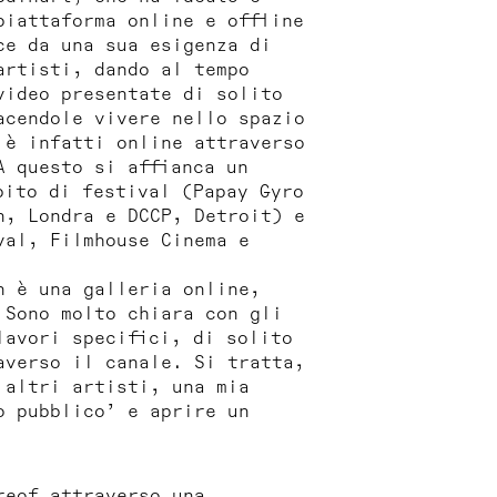
iattaforma online e offline
ce da una sua esigenza di
artisti, dando al tempo
video presentate di solito
acendole vivere nello spazio
è infatti online attraverso
A questo si affianca un
bito di festival (Papay Gyro
n, Londra e DCCP, Detroit) e
val, Filmhouse Cinema e
n è una galleria online,
 Sono molto chiara con gli
lavori specifici, di solito
averso il canale. Si tratta,
 altri artisti, una mia
o pubblico’ e aprire un
reof attraverso una