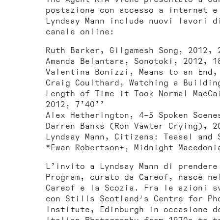
postazione con accesso a internet e
Lyndsay Mann include nuovi lavori d
canale online:
Ruth Barker,
Gilgamesh Song
, 2012, 
Amanda Belantara,
Sonotoki
, 2012, 1
Valentina Bonizzi,
Means to an End
,
Craig Coulthard,
Watching a Buildin
Length of Time it Took Normal MacCa
2012, 7’40’’
Alex Hetherington,
4–5 Spoken Scene
Darren Banks (Ron Vawter Crying)
, 2
Lyndsay Mann,
Citizens: Teasel and 
*
Ewan Robertson
+,
Midnight Macedoni
L’invito a Lyndsay Mann di prendere
Program, curato da Careof, nasce ne
Careof e la Scozia. Fra le azioni s
con Stills Scotland's Centre for Ph
Institute, Edinburgh in occasione 