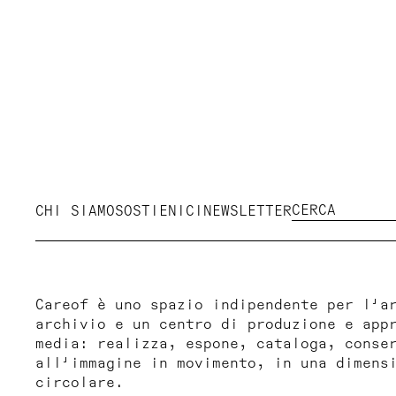
CHI SIAMO
SOSTIENICI
NEWSLETTER
Careof è uno spazio indipendente per l'a
archivio e un centro di produzione e app
media: realizza, espone, cataloga, conse
all'immagine in movimento, in una dimens
circolare.