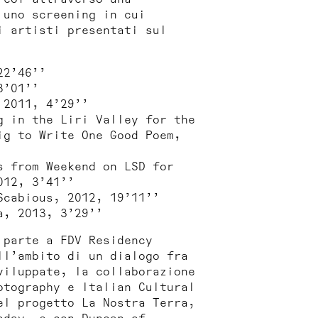
 uno screening in cui
i artisti presentati sul
22’46’’
8’01’’
 2011, 4’29’’
g in the Liri Valley for the
ig to Write One Good Poem
,
s from Weekend on LSD for
012, 3’41’’
Scabious
, 2012, 19’11’’
a
, 2013, 3’29’’
 parte a FDV Residency
ll’ambito di un dialogo fra
viluppate, la collaborazione
otography e Italian Cultural
del progetto
La Nostra Terra
,