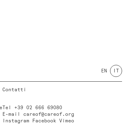
EN
IT
Contatti
e
Tel +39 02 666 69080
E-mail
careof@careof.org
Instagram
Facebook
Vimeo