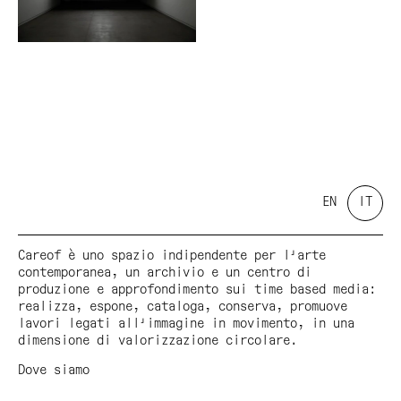
Il progetto si inserisce all’interno di un più
ampio focus sulla realtà indipendente australiana
che Careof ha approfondito per tutto il corso del
2014 attraverso mostre, lecture, screening video e
ospitalità presso FDV residency.
Parallelamente i due curatori in collaborazione con
Careof hanno lanciato la prima open call rivolta a
curatori under 35 finalizzata a far realizzare al
vincitore una mostra di video presso Screen Space.
EN
IT
Careof è uno spazio indipendente per l'arte
contemporanea, un archivio e un centro di
produzione e approfondimento sui time based media:
realizza, espone, cataloga, conserva, promuove
lavori legati all'immagine in movimento, in una
dimensione di valorizzazione circolare.
Dove siamo