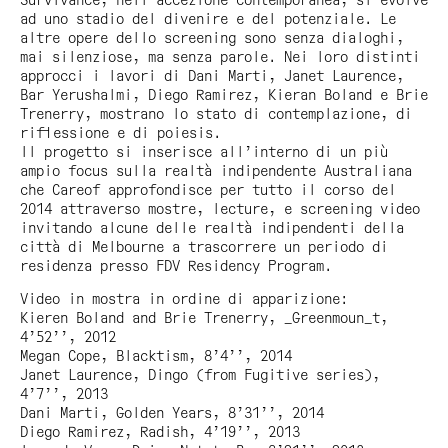
Survivance, nell’accezione contemporanea, si evolve
ad uno stadio del divenire e del potenziale. Le
altre opere dello screening sono senza dialoghi,
mai silenziose, ma senza parole. Nei loro distinti
approcci i lavori di Dani Marti, Janet Laurence,
Bar Yerushalmi, Diego Ramirez, Kieran Boland e Brie
Trenerry, mostrano lo stato di contemplazione, di
riflessione e di poiesis.
Il progetto si inserisce all’interno di un più
ampio focus sulla realtà indipendente Australiana
che Careof approfondisce per tutto il corso del
2014 attraverso mostre, lecture, e screening video
invitando alcune delle realtà indipendenti della
città di Melbourne a trascorrere un periodo di
residenza presso FDV Residency Program.
Video in mostra in ordine di apparizione:
Kieren Boland and Brie Trenerry, _Greenmoun_t,
4’52’’, 2012
Megan Cope,
Blacktism
, 8’4’’, 2014
Janet Laurence,
Dingo (from Fugitive series)
,
4’7’’, 2013
Dani Marti,
Golden Years
, 8’31’’, 2014
Diego Ramirez,
Radish
, 4’19’’, 2013