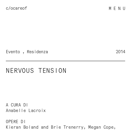
c/o
careof
M E N U
Evento
Residenza
2014
NERVOUS TENSION
A CURA DI
Anabelle Lacroix
OPERE DI
Kieran Boland and Brie Trenerry, Megan Cope,