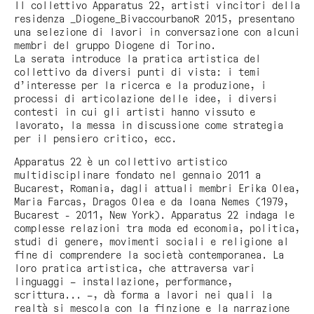
Il collettivo Apparatus 22, artisti vincitori della
residenza _Diogene_Bivaccourbano
R 2015
, presentano
una selezione di lavori in conversazione con alcuni
membri del gruppo Diogene di Torino.
La serata introduce la pratica artistica del
collettivo da diversi punti di vista: i temi
d’interesse per la ricerca e la produzione, i
processi di articolazione delle idee, i diversi
contesti in cui gli artisti hanno vissuto e
lavorato, la messa in discussione come strategia
per il pensiero critico, ecc.
Apparatus 22 è un collettivo artistico
multidisciplinare fondato nel gennaio 2011 a
Bucarest, Romania, dagli attuali membri Erika Olea,
Maria Farcas, Dragos Olea e da Ioana Nemes (1979,
Bucarest - 2011, New York). Apparatus 22 indaga le
complesse relazioni tra moda ed economia, politica,
studi di genere, movimenti sociali e religione al
fine di comprendere la società contemporanea. La
loro pratica artistica, che attraversa vari
linguaggi – installazione, performance,
scrittura... –, dà forma a lavori nei quali la
realtà si mescola con la finzione e la narrazione