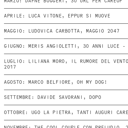
MARZO: DAFNE BOGGERI, 30 URL PER CAREOF
APRILE: LUCA VITONE, EPPUR SI MUOVE
MAGGIO: LUDOVICA CARBOTTA, MAGGIO 2047
GIUGNO: MERIS ANGIOLETTI, 30 ANNI LUCE -
LUGLIO: LILIANA MORO, IL RUMORE DEL VENT
2017
AGOSTO: MARCO BELFIORE, OH MY DOG!
SETTEMBRE: DAVIDE SAVORANI, DOPO
OTTOBRE: UGO LA PIETRA, TANTI AUGURI CAR
Un abbraccio da
Da Vinci
, l'ultimo film del
Il suono delle campane è sempre stato un pu
Yuri Ancarani, finito di montare nel 2013, 
NOVEMBRE: THE COOL COUPLE CON PRELUDIO, 