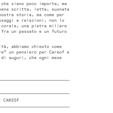
 che siano poco importa, ma
bene scritta, letta, suonata
nostra storia, ma come per
ssaggi e relazioni, non lo
 corale, una pietra miliare
 fra un passato e un futuro
ità, abbiamo chiesto come
re” un pensiero per Careof e
 di auguri, che ogni mese
R CAREOF