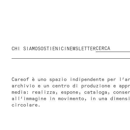
CHI SIAMO
SOSTIENICI
NEWSLETTER
Careof è uno spazio indipendente per l'a
archivio e un centro di produzione e app
media: realizza, espone, cataloga, conse
all'immagine in movimento, in una dimens
circolare.