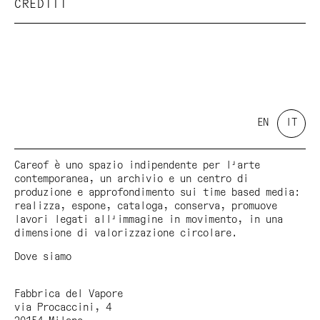
CREDITI
In collaborazione con AGIVERONA, ArtVerona, Careof,
Cestim, Circolo del Cinema, Consorzio Sol.Co con
WelfCare, Diplomart, Filema, Interzona, LOOP
Barcelona, Palazzo Poste Verona, Parallelo42
contemporary art, Recontemporary, Seven Gravity
Collection
Con il sostegno di Fondazione Cariverona
EN
IT
Con il patrocinio di Ministero per i Beni e le
Attività Culturali e per il Turismo, Provincia di
Careof è uno spazio indipendente per l'arte
Verona, Comune di Verona, Accademia di Belle Arti
contemporanea, un archivio e un centro di
di Verona
produzione e approfondimento sui time based media:
realizza, espone, cataloga, conserva, promuove
Communication partner: Ashtart Consultancy
lavori legati all'immagine in movimento, in una
Media partner: Exibart
dimensione di valorizzazione circolare.
Dove siamo
Fabbrica del Vapore
via Procaccini, 4