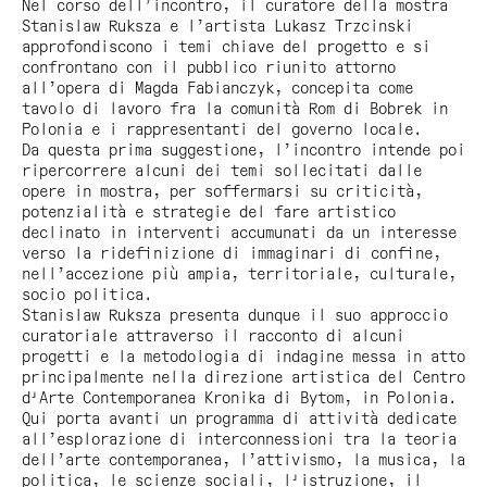
Nel corso dell’incontro, il curatore della mostra
Stanislaw Ruksza e l’artista Lukasz Trzcinski
approfondiscono i temi chiave del progetto e si
confrontano con il pubblico riunito attorno
all’opera di Magda Fabianczyk, concepita come
tavolo di lavoro fra la comunità Rom di Bobrek in
Polonia e i rappresentanti del governo locale.
Da questa prima suggestione, l’incontro intende poi
ripercorrere alcuni dei temi sollecitati dalle
opere in mostra, per soffermarsi su criticità,
potenzialità e strategie del fare artistico
declinato in interventi accumunati da un interesse
verso la ridefinizione di immaginari di confine,
nell’accezione più ampia, territoriale, culturale,
socio politica.
Stanislaw Ruksza presenta dunque il suo approccio
curatoriale attraverso il racconto di alcuni
progetti e la metodologia di indagine messa in atto
principalmente nella direzione artistica del Centro
d'Arte Contemporanea Kronika di Bytom, in Polonia.
Qui porta avanti un programma di attività dedicate
all’esplorazione di interconnessioni tra la teoria
dell’arte contemporanea, l’attivismo, la musica, la
politica, le scienze sociali, l'istruzione, il