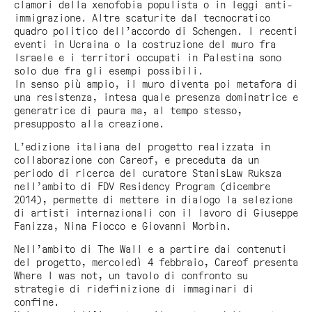
clamori della xenofobia populista o in leggi anti-
immigrazione. Altre scaturite dal tecnocratico
quadro politico dell’accordo di Schengen. I recenti
eventi in Ucraina o la costruzione del muro fra
Israele e i territori occupati in Palestina sono
solo due fra gli esempi possibili.
In senso più ampio, il muro diventa poi metafora di
una resistenza, intesa quale presenza dominatrice e
generatrice di paura ma, al tempo stesso,
presupposto alla creazione.
L’edizione italiana del progetto realizzata in
collaborazione con Careof, e preceduta da un
periodo di ricerca del curatore StanisLaw Ruksza
nell’ambito di FDV Residency Program (dicembre
2014), permette di mettere in dialogo la selezione
di artisti internazionali con il lavoro di Giuseppe
Fanizza, Nina Fiocco e Giovanni Morbin.
Nell’ambito di
The Wall
e a partire dai contenuti
del progetto, mercoledì 4 febbraio, Careof presenta
Where I was not
, un tavolo di confronto su
strategie di ridefinizione di immaginari di
confine.