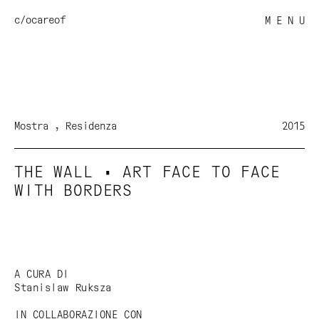
c/o
careof
M E N U
Mostra
Residenza
2015
THE WALL • ART FACE TO FACE
WITH BORDERS
A CURA DI
Stanislaw Ruksza
IN COLLABORAZIONE CON