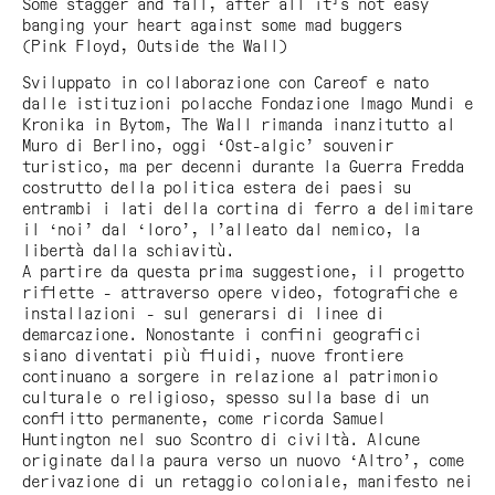
Some stagger and fall, after all it's not easy
banging your heart against some mad buggers
(Pink Floyd,
Outside the Wall)
Sviluppato in collaborazione con Careof e nato
dalle istituzioni polacche Fondazione Imago Mundi e
Kronika in Bytom,
The Wall
rimanda inanzitutto al
Muro di Berlino, oggi ‘Ost-algic’ souvenir
turistico, ma per decenni durante la Guerra Fredda
costrutto della politica estera dei paesi su
entrambi i lati della cortina di ferro a delimitare
il ‘noi’ dal ‘loro’, l’alleato dal nemico, la
libertà dalla schiavitù.
A partire da questa prima suggestione, il progetto
riflette - attraverso opere video, fotografiche e
installazioni - sul generarsi di linee di
demarcazione. Nonostante i confini geografici
siano diventati più fluidi, nuove frontiere
continuano a sorgere in relazione al patrimonio
culturale o religioso, spesso sulla base di un
conflitto permanente, come ricorda Samuel
Huntington nel suo Scontro di civiltà. Alcune
originate dalla paura verso un nuovo ‘Altro’, come
derivazione di un retaggio coloniale, manifesto nei